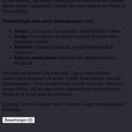
zu beschweren. Mit seinem freundlichen Gesicht und den sanften
blauen Farben bringt Rudy Freude und einen Hauch von Ozean in
deinen Alltag.
Warum Rudy dein neuer Meeresfreund wird:
Maße:
1,3 cm hoch, 1,6 cm breit – ideal für kleine Ohren
Design:
Freundlicher Rochen in sanftem Blau mit einem
fröhlichen Gesicht
Material:
Leichter Kunststoff, der das Hörgerät nicht
beschwert
Einfach anzubringen:
Passt auf alle gängigen Kinder-
Hörgeräte
Mit Rudy an deinem Ohr wird jeder Tag zu einem kleinen
Unterwasserabenteuer! Ob in der Schule, beim Spielen oder bei
Entdeckungen – Rudy bringt Freude und die Weite des Meeres in
deinen Alltag. Hol dir jetzt deinen eigenen Rudy und mach dein
Hörgerät zu etwas ganz Besonderem!
Achtung. Nicht für Kinder unter 3 Jahren, wegen verschluckbarer
Kleinteile.
Bewertungen (0)