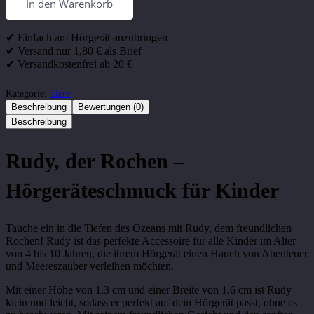
In den Warenkorb
Schmuck
-
Rudy,
✔ Einfach am Hörgerät anzubringen
der
✔ Versand nur 1,80 € als Brief
Rochen
✔ Versandkostenfrei ab 20 €
Menge
Kategorie:
Tiere
Beschreibung
Bewertungen (0)
Beschreibung
Rudy, der Rochen –
Hörgeräteschmuck für Kinder
Tauche ein in die Tiefen des Ozeans mit Rudy, dem freundlichen
Rochen! Rudy ist das perfekte Accessoire für alle Kinder im Alter
von 4 bis 10 Jahren, die ihrem Hörgerät einen Hauch von Abenteuer
und Meereszauber verleihen möchten.
Mit einer Höhe von 1,3 cm und einer Breite von 1,6 cm ist Rudy
klein und leicht, sodass er perfekt auf dein Hörgerät passt, ohne es