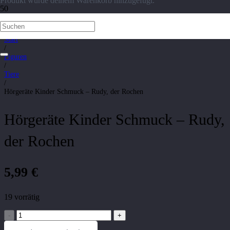
Produkt
wurde deinem Warenkorb hinzugefügt.
Start
/
Figuren
/
Tiere
/
Hörgeräte Kinder Schmuck – Rudy, der Rochen
Hörgeräte Kinder Schmuck – Rudy,
der Rochen
5,99
€
19 vorrätig
Hörgeräte
Kinder