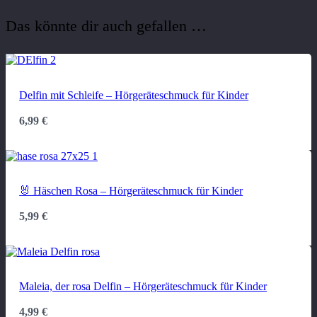
Das könnte dir auch gefallen …
Delfin mit Schleife – Hörgeräteschmuck für Kinder
6,99
€
🐰 Häschen Rosa – Hörgeräteschmuck für Kinder
5,99
€
Maleia, der rosa Delfin – Hörgeräteschmuck für Kinder
4,99
€