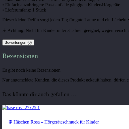
• Einfach anzubringen: Passt auf alle gängigen Kinder-Hörgeräte
• Lieferumfang: 1 Stück
Dieser kleine Delfin sorgt jeden Tag für gute Laune und ein Lächeln
⚠️ Achtung: Nicht für Kinder unter 3 Jahren geeignet, wegen verschlu
Bewertungen (0)
Rezensionen
Es gibt noch keine Rezensionen.
Nur angemeldete Kunden, die dieses Produkt gekauft haben, dürfen 
Das könnte dir auch gefallen …
🐰 Häschen Rosa – Hörgeräteschmuck für Kinder