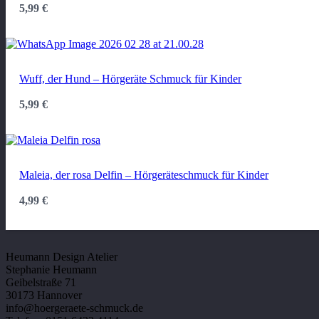
5,99
€
Wuff, der Hund – Hörgeräte Schmuck für Kinder
5,99
€
Maleia, der rosa Delfin – Hörgeräteschmuck für Kinder
4,99
€
KONTAKT
Heumann Design Atelier
Stephanie Heumann
Geibelstraße 71
30173 Hannover
info@hoergeraete-schmuck.de