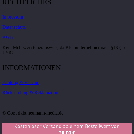
RECHTLICHES
Impressum
Datenschutz
AGB
Kein Mehrwertsteuerausweis, da Kleinunternehmer nach §19 (1)
UStG.
INFORMATIONEN
Zahlung & Versand
Rücksendung & Reklamation
© Copyright heumann-media.de
Kostenloser Versand ab einem Bestellwert von
20,00
€