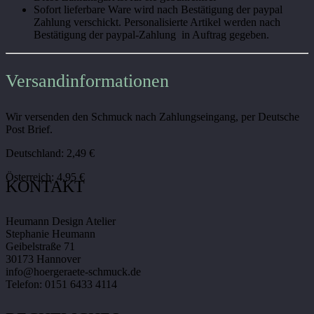
Sofort lieferbare Ware wird nach Bestätigung der paypal
Zahlung verschickt. Personalisierte Artikel werden nach
Bestätigung der paypal-Zahlung in Auftrag gegeben.
Versandinformationen
Wir versenden den Schmuck nach Zahlungseingang, per Deutsche
Post Brief.
Deutschland: 2,49 €
Österreich: 4,95 €
KONTAKT
Heumann Design Atelier
Stephanie Heumann
Geibelstraße 71
30173 Hannover
info@hoergeraete-schmuck.de
Telefon: 0151 6433 4114