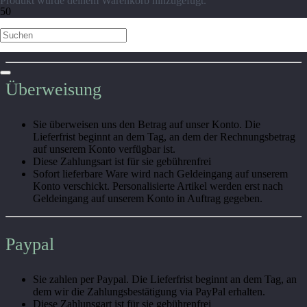
Produkt
wurde deinem Warenkorb hinzugefügt.
Zahlung & Versandinformationen
Überweisung
Sie überweisen uns den Betrag auf unser Konto. Die
Lieferfrist beginnt an dem Tag, an dem der Rechnungsbetrag
auf unserem Konto verfügbar ist.
Diese Zahlungsart ist für sie gebührenfrei
Sofort lieferbare Ware wird nach Geldeingang auf unserem
Konto verschickt. Personalisierte Artikel werden erst nach
Geldeingang auf unserem Konto in Auftrag gegeben.
Paypal
Sie zahlen per Paypal. Die Lieferfrist beginnt an dem Tag, an
dem wir die Zahlungsbestätigung via PayPal erhalten.
Diese Zahlunsgart ist für sie gebührenfrei