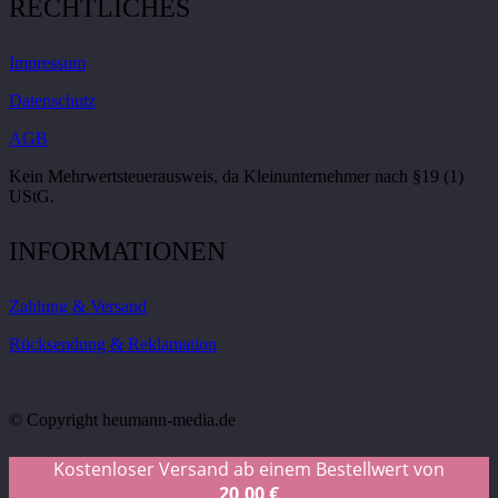
RECHTLICHES
Impressum
Datenschutz
AGB
Kein Mehrwertsteuerausweis, da Kleinunternehmer nach §19 (1)
UStG.
INFORMATIONEN
Zahlung & Versand
Rücksendung & Reklamation
© Copyright heumann-media.de
Kostenloser Versand ab einem Bestellwert von
20,00
€