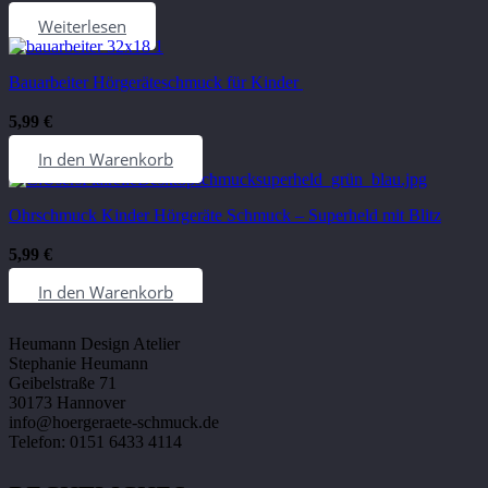
Weiterlesen
Bauarbeiter Hörgeräteschmuck für Kinder
5,99
€
In den Warenkorb
Ohrschmuck Kinder Hörgeräte Schmuck – Superheld mit Blitz
5,99
€
KONTAKT
In den Warenkorb
Heumann Design Atelier
Stephanie Heumann
Geibelstraße 71
30173 Hannover
info@hoergeraete-schmuck.de
Telefon: 0151 6433 4114