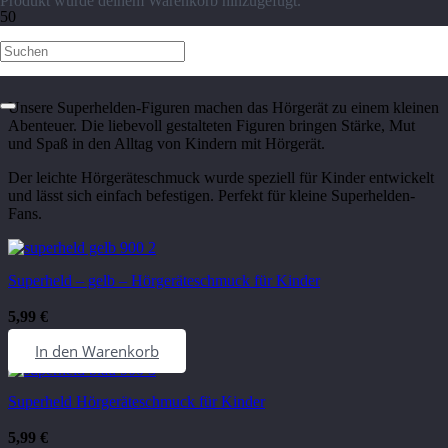
Produkt
wurde deinem Warenkorb hinzugefügt.
Superhelden
Unsere Superhelden-Figuren machen das Hörgerät zu einem kleinen
Abenteuer. Die liebevoll gestalteten Figuren bringen Stärke, Mut
und Spaß in den Alltag von Kindern mit Hörgerät.
Der leichte Hörgeräteschmuck wurde speziell für Kinder entwickelt
und lässt sich einfach befestigen. Perfekt für kleine Superhelden-
Fans.
Superheld – gelb – Hörgeräteschmuck für Kinder
5,99
€
In den Warenkorb
Superheld Hörgeräteschmuck für Kinder
5,99
€