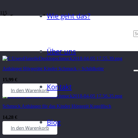
Wie geht das?
Meerestiere
Unsere Meerestier-Anhänger bringen ein kleines Stück Unterwasserw
Die Anhänger sind leicht und speziell für Kinder entwickelt. Perfek
Über uns
Anhänger Hörgeräte Kinder Schmuck – Schildkröte
15,99
€
Kontakt
In den Warenkorb
Schmuck Anhänger für das Kinder Hörgerät Kugelfisch
14,28
€
Blog
KONTAKT
In den Warenkorb