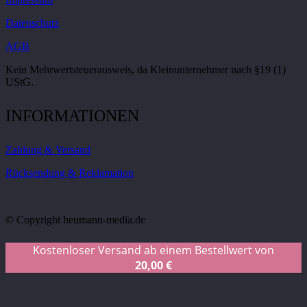
Datenschutz
AGB
Kein Mehrwertsteuerausweis, da Kleinunternehmer nach §19 (1)
UStG.
INFORMATIONEN
Zahlung & Versand
Rücksendung & Reklamation
© Copyright heumann-media.de
Kostenloser Versand ab einem Bestellwert von
20,00
€