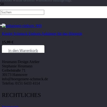
Produkt
wurde deinem Warenkorb hinzugefügt.
Einhörner
Kinder Schmuck Einhorn Anhänger für das Hörgerät
15,99
€
KONTAKT
In den Warenkorb
Heumann Design Atelier
Stephanie Heumann
Geibelstraße 71
30173 Hannover
info@hoergeraete-schmuck.de
Telefon: 0151 6433 4114
RECHTLICHES
Impressum