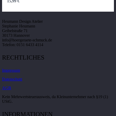
15,99
€
KONTAKT
Heumann Design Atelier
Stephanie Heumann
Geibelstraße 71
30173 Hannover
info@hoergeraete-schmuck.de
Telefon: 0151 6433 4114
RECHTLICHES
Impressum
Datenschutz
AGB
Kein Mehrwertsteuerausweis, da Kleinunternehmer nach §19 (1)
UStG.
INFORMATIONEN