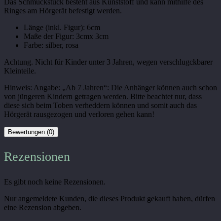
Das Schmuckstück besteht aus Kunststoff und kann mithilfe des
Ringes am Hörgerät befestigt werden.
Länge (inkl. Figur): 6cm
Maße der Figur: 3cmx 3cm
Farbe: silber, rosa
Achtung. Nicht für Kinder unter 3 Jahren, wegen verschlugckbarer
Kleinteile.
Hinweis: Angabe: „Ab 7 Jahren“: Die Anhänger können auch schon
von jüngeren Kindern getragen werden. Bitte beachtet nur, dass
diese sich beim Toben verheddern können und somit auch das
Hörgerät rausgezogen und verloren gehen kann!
Bewertungen (0)
Rezensionen
Es gibt noch keine Rezensionen.
Nur angemeldete Kunden, die dieses Produkt gekauft haben, dürfen
eine Rezension abgeben.