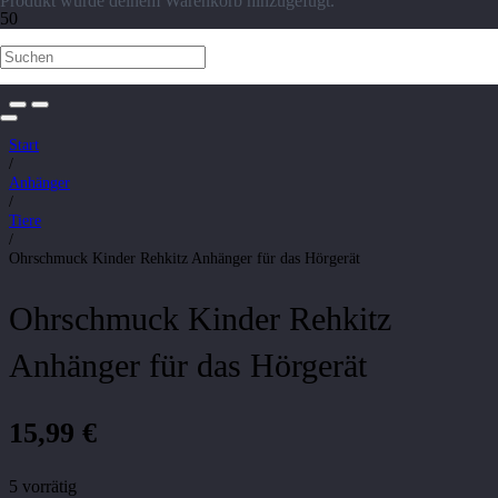
Produkt
wurde deinem Warenkorb hinzugefügt.
Start
/
Anhänger
/
Tiere
/
Ohrschmuck Kinder Rehkitz Anhänger für das Hörgerät
Ohrschmuck Kinder Rehkitz
Anhänger für das Hörgerät
15,99
€
5 vorrätig